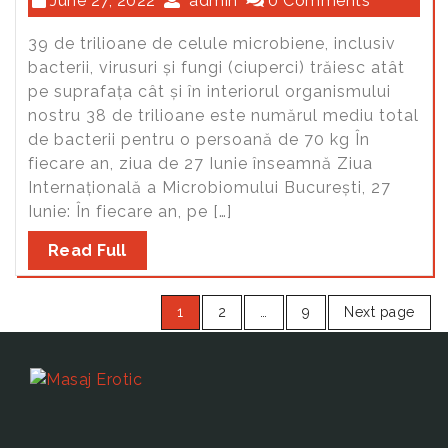
June 27, 2022
admin
0 Comments
39 de trilioane de celule microbiene, inclusiv
bacterii, virusuri și fungi (ciuperci) trăiesc atât
pe suprafața cât și în interiorul organismului
nostru 38 de trilioane este numărul mediu total
de bacterii pentru o persoană de 70 kg În
fiecare an, ziua de 27 Iunie înseamnă Ziua
Internațională a Microbiomului București, 27
Iunie: În fiecare an, pe […]
Read Full
1
2
…
9
Next page