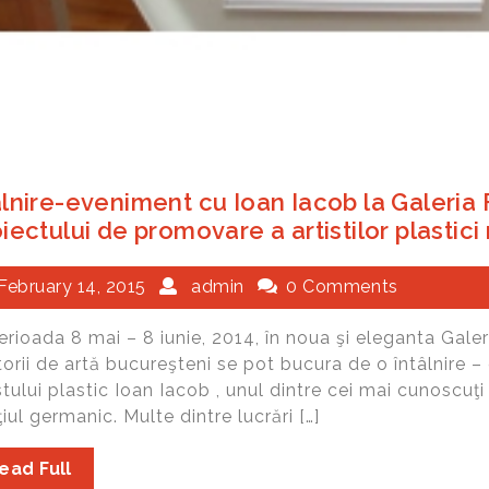
lnire-eveniment cu Ioan Iacob la Galeria 
iectului de promovare a artistilor plasti
February 14, 2015
admin
0 Comments
erioada 8 mai – 8 iunie, 2014, în noua şi eleganta Galeri
torii de artă bucureşteni se pot bucura de o întâlnire –
stului plastic Ioan Iacob , unul dintre cei mai cunoscu
iul germanic. Multe dintre lucrări […]
ead Full