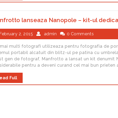
frotto lanseaza Nanopole – kit-ul dedicat
February 2, 2015
admin
0 Comments
mai multi fotografi utilizeaza pentru fotografia de por
emul portabil alcatuit din blitz-ul pe patina cu umbre
st gen de fotograf, Manfrotto a lansat un kit denumit 
iderabile pentru a deveni curand cel mai bun prieten a
ead Full