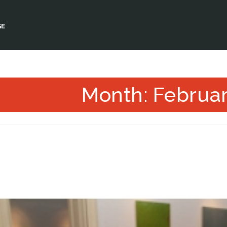
GE
Month: Februa