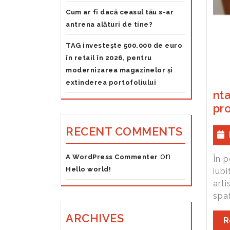
Cum ar fi dacă ceasul tău s-ar
antrena alături de tine?
TAG investește 500.000 de euro
în retail în 2026, pentru
modernizarea magazinelor și
extinderea portofoliului
nta
pro
RECENT COMMENTS
on
A WordPress Commenter
În p
Hello world!
iubi
arti
spaţ
ARCHIVES
R