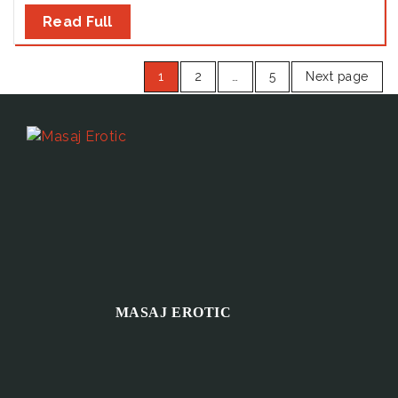
Read Full
1
2
…
5
Next page
MASAJ EROTIC