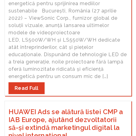
energetică pentru sprijinirea mediilor
sustenabile București, România (27 aprilie
2022) – ViewSonic Corp., furnizor global de
soluții vizuale, anunță lansarea ultimelor
modele de videoproiectoare
LED, LS500W/WH și LS550W/WH dedicate
atât întreprinderilor, cât și piețelor
educaționale. Dispunând de tehnologie LED de
a treia generație, noile proiectoare fără lampă
oferă luminozitate ridicată și eficiență
energetică pentru un consum mic de […]
Read Full
HUAWEI Ads se alătură listei CMP a
IAB Europe, ajutând dezvoltatorii
să-și extindă marketingul digital la
nivel internațional