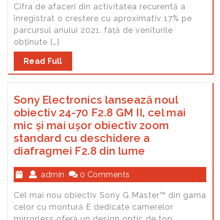
Cifra de afaceri din activitatea recurentă a
înregistrat o creștere cu aproximativ 17% pe
parcursul anului 2021, față de veniturile
obținute […]
Read Full
Sony Electronics lansează noul
obiectiv 24-70 F2.8 GM II, cel mai
mic și mai ușor obiectiv zoom
standard cu deschidere a
diafragmei F2.8 din lume
admin
0 Comments
Cel mai nou obiectiv Sony G Master™ din gama
celor cu montură E dedicate camerelor
mirrorless oferă un design optic de top,