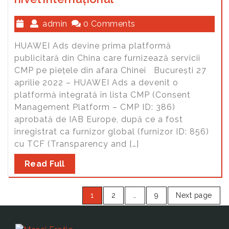
admin
0 Comments
HUAWEI Ads devine prima platformă
publicitară din China care furnizează servicii
CMP pe piețele din afara Chinei București 27
aprilie 2022 – HUAWEI Ads a devenit o
platformă integrată în lista CMP (Consent
Management Platform – CMP ID: 386)
aprobată de IAB Europe, după ce a fost
înregistrat ca furnizor global (furnizor ID: 856)
cu TCF (Transparency and […]
Read Full
1
2
…
9
Next page