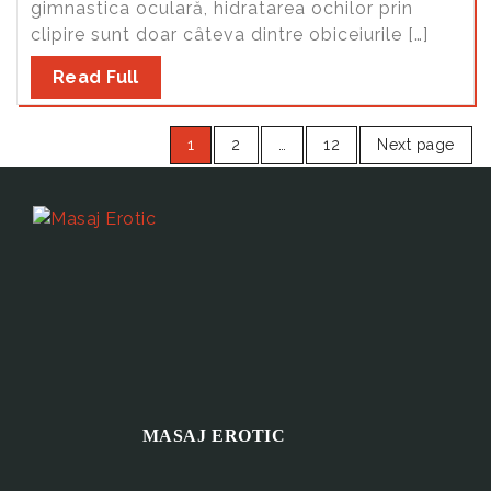
gimnastica oculară, hidratarea ochilor prin
clipire sunt doar câteva dintre obiceiurile […]
Read Full
1
2
…
12
Next page
MASAJ EROTIC