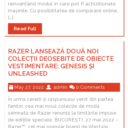
reinventând modul în care pot fi achiziționate
mașinile. Cu posibilitatea de cumpărare online,
[…]
Read Full
RAZER LANSEAZĂ DOUĂ NOI
COLECȚII DEOSEBITE DE OBIECTE
VESTIMENTARE: GENESIS ȘI
UNLEASHED
May 27, 2022
admin
0 Comments
În urma cererii și răspunsului venit din partea
fanilor, cea mai nouă colecție de modă
semnată de Razer renunță la limitările impuse
de edițiile speciale. BUCUREȘTI, 27 mai 2022 –
Razer™, cel mai popular brand de lifestyle