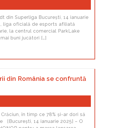
t din Superliga București, 14 ianuarie
liga oficială de esports afiliată
arie, la centrul comercial ParkLake
ai buni jucători […]
ii din România se confruntă
 Crăciun, în timp ce 78% și-ar dori să
are [București, 14 ianuarie 2025] – O