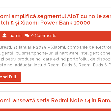
aomi amplifică segmentul AIoT cu noile se
tch 5 și Xiaomi Power Bank 10000
admin
0 Comments
urești, 21 ianuarie 2025 – Xiaomi, companie de electro
ligentă, cu smartphone-uri și hardware inteligent cone
zi patru produse noi care extind portofoliul de dispoz
ste noi adăugări includ Redmi Buds 6, Redmi Buds 6 Pr
ead Full
aomi lansează seria Redmi Note 14 în Rom