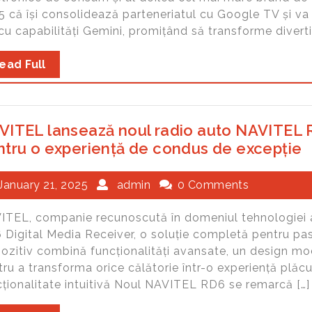
5 că își consolidează parteneriatul cu Google TV și va
cu capabilități Gemini, promițând să transforme divert
ead Full
VITEL lansează noul radio auto NAVITEL 
ntru o experiență de condus de excepție
January 21, 2025
admin
0 Comments
ITEL, companie recunoscută în domeniul tehnologiei 
Digital Media Receiver, o soluție completă pentru pasi
pozitiv combină funcționalități avansate, un design mo
ru a transforma orice călătorie într-o experiență plăcu
cționalitate intuitivă Noul NAVITEL RD6 se remarcă […]