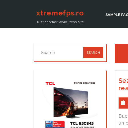
xtremefps.ro
SAMPLE PA
Just another WordPress site
Sez
re
Buc
un p