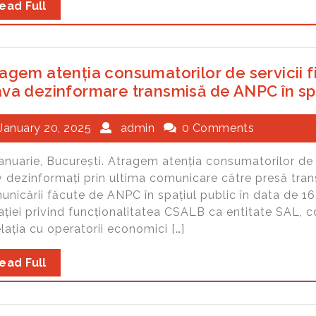
ead Full
agem atenția consumatorilor de servicii f
va dezinformare transmisă de ANPC în spa
January 20, 2025
admin
0 Comments
anuarie, București. Atragem atenția consumatorilor de 
v dezinformați prin ultima comunicare către presă tran
nicării făcute de ANPC în spațiul public în data de 16 
ației privind funcționalitatea CSALB ca entitate SAL, c
elația cu operatorii economici […]
ead Full