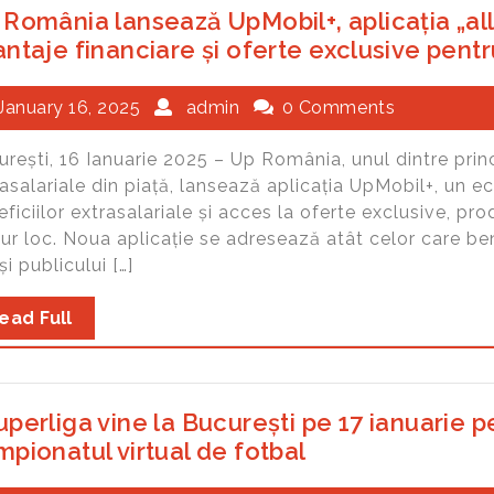
 România lansează UpMobil+, aplicația „al
ntaje financiare și oferte exclusive pentr
January 16, 2025
admin
0 Comments
rești, 16 Ianuarie 2025 – Up România, unul dintre princip
asalariale din piață, lansează aplicația UpMobil+, un e
ficiilor extrasalariale și acces la oferte exclusive, prod
gur loc. Noua aplicație se adresează atât celor care b
și publicului […]
ead Full
perliga vine la București pe 17 ianuarie p
pionatul virtual de fotbal