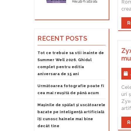
Rom
crea
R
RECENT POSTS
Zyx
Tot ce trebuie sa stii inainte de
mul
Summer Well 2026. Ghidul
complet pentru editia
aniversara de 15 ani
Următoarea fotografie poate fi
Cel
cea mai reușită de până acum
uri
Zyxe
Mașinile de spălat și uscătoarele
arti
bazate pe inteligență artificială
îți cunosc hainele mai bine
R
decât tine