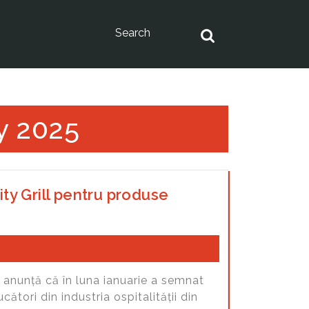
y 2025
ty Grill pentru produse
 anunță că în luna ianuarie a semnat
cători din industria ospitalității din