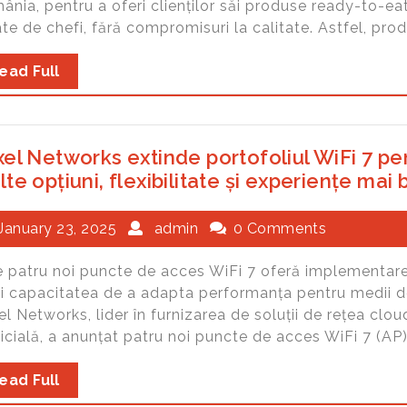
ânia, pentru a oferi clienților săi produse ready-to-ea
te de chefi, fără compromisuri la calitate. Astfel, pro
ead Full
el Networks extinde portofoliul WiFi 7 pent
te opțiuni, flexibilitate și experiențe mai 
January 23, 2025
admin
0 Comments
e patru noi puncte de acces WiFi 7 oferă implementare
 și capacitatea de a adapta performanța pentru medii d
l Networks, lider în furnizarea de soluții de rețea clo
ficială, a anunțat patru noi puncte de acces WiFi 7 (AP),
ead Full