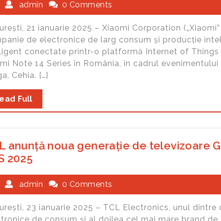
admin
0 Comments
rești, 21 ianuarie 2025 – Xiaomi Corporation („Xiaomi” 
panie de electronice de larg consum și producție inte
ligent conectate printr-o platformă Internet of Things 
mi Note 14 Series în România, în cadrul evenimentului
a, Cehia. […]
ead Full
L anunță noua generație de televizoare G
S 2025
admin
0 Comments
urești, 23 ianuarie 2025 – TCL Electronics, unul dintre
ctronice de consum și al doilea cel mai mare brand de 