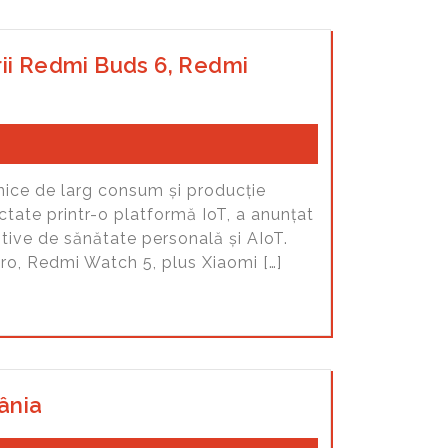
rii Redmi Buds 6, Redmi
nice de larg consum și producție
ctate printr-o platformă IoT, a anunțat
itive de sănătate personală și AIoT.
o, Redmi Watch 5, plus Xiaomi […]
ânia