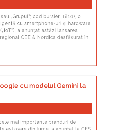
sau „Grupul”; cod bursier: 1810), o
ligentă cu smartphone-uri și hardware
(„IoT”), a anunțat astăzi lansarea
 regional CEE & Nordics desfășurat în
oogle cu modelul Gemini la
 cele mai importante branduri de
televizoare din lume, a anunțat la CES