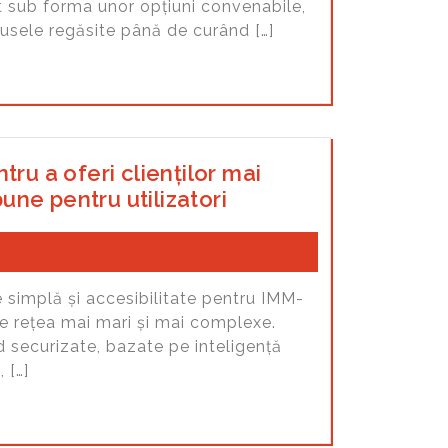
t sub forma unor opțiuni convenabile,
dusele regăsite până de curând […]
ru a oferi clienților mai
bune pentru utilizatori
 simplă și accesibilitate pentru IMM-
e rețea mai mari și mai complexe.
ud securizate, bazate pe inteligență
 […]