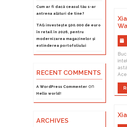
Cum ar fi dacă ceasul tău s-ar
antrena alături de tine?
Xi
Wa
TAG investește 500.000 de euro
în retail în 2026, pentru
modernizarea magazinelor și
extinderea portofoliului
Buc
inte
astă
RECENT COMMENTS
Ace
on
A WordPress Commenter
R
Hello world!
Xi
ARCHIVES