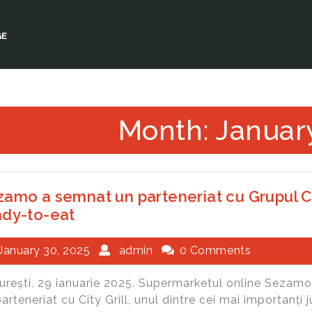
GE
Month: Januar
amo a semnat un parteneriat cu Grupul Ci
ady-to-eat
January 30, 2025
admin
0 Comments
urești, 29 ianuarie 2025. Supermarketul online Sezamo
arteneriat cu City Grill, unul dintre cei mai importanți ju