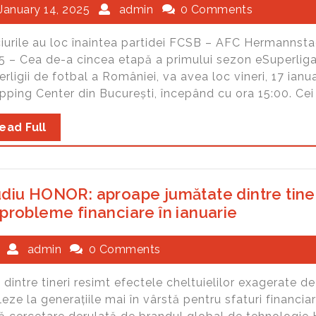
January 14, 2025
admin
0 Comments
iurile au loc înaintea partidei FCSB – AFC Hermannstad
 – Cea de-a cincea etapă a primului sezon eSuperliga, 
rligii de fotbal a României, va avea loc vineri, 17 ianu
ping Center din București, începând cu ora 15:00. Cei m
ead Full
udiu HONOR: aproape jumătate dintre tiner
probleme financiare în ianuarie
admin
0 Comments
dintre tineri resimt efectele cheltuielilor exagerate de
eze la generațiile mai în vârstă pentru sfaturi financi