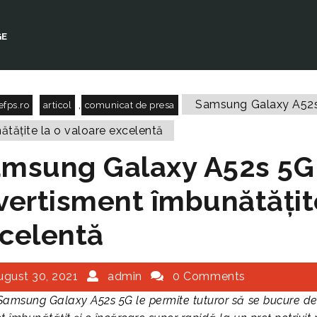
GE
,
Samsung Galaxy A52s 5
efps.ro
articol
comunicat de presa
ătățite la o valoare excelentă
msung Galaxy A52s 5G o
vertisment îmbunătățite
celentă
ugust 30, 2021
admin
0 Comments
Samsung Galaxy A52s 5G le permite tuturor să se bucure de