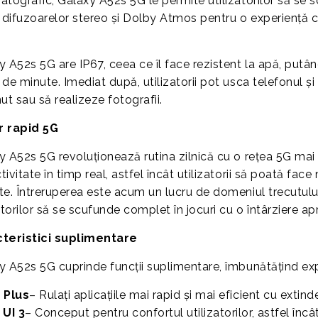
atografic, Galaxy A52s 5G le permite utilizatorilor să se s
e difuzoarelor stereo și Dolby Atmos pentru o experiență
y A52s 5G are IP67, ceea ce îl face rezistent la apă, put
 de minute. Imediat după, utilizatorii pot usca telefonul ș
ut sau să realizeze fotografii.
 rapid 5G
y A52s 5G revoluționează rutina zilnică cu o rețea 5G mai 
ivitate în timp real, astfel încât utilizatorii să poată fac
te. Întreruperea este acum un lucru de domeniul trecutulu
atorilor să se scufunde complet în jocuri cu o întârziere a
teristici suplimentare
y A52s 5G cuprinde funcții suplimentare, îmbunătățind expe
 Plus
– Rulați aplicațiile mai rapid și mai eficient cu exti
UI 3
– Conceput pentru confortul utilizatorilor, astfel încâ