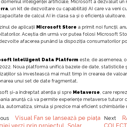
n domeniul inteligenței artificiale, Microsoft a dezvăluit 
erra
, un kit de dezvoltare cu capabilități AI care va veni
apacitate de calcul AI în clasa sa și o eficiență uluitoare.
inul de aplicații
Microsoft Store
a primit noi funcții, a
ltatorilor. Aceștia din urmă vor putea folosi Microsoft St
 dezvolte
afacerea punând la dispoziția consumatorilor potri
osoft Intelligent Data Platform
este, de asemenea, o 
 2022. Noua platformă unifică bazele de date, statisticile
izațiilor să investească mai mult timp în crearea de valoar
onarea unui set de date fragmentat.
oft și-a îndreptat atenția și spre
Metaverse
, care repre
nia anunță că va permite experiențe metaverse tuturor clie
, automatiza, simula și prezice mai eficient schimbările d
Visual Fan se lansează pe piața
R
ious
Next
giei verzi prin proiectul „Solar
COLECȚ