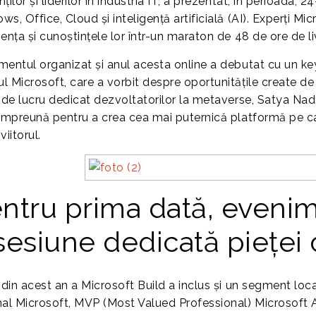
ților și liderilor în industria IT, a prezentat, în perioada, 
s, Office, Cloud și inteligență artificială (AI). Experți Mi
ența și cunoștințele lor într-un maraton de 48 de ore de l
mentul organizat și anul acesta online a debutat cu un ke
l Microsoft, care a vorbit despre oportunitățile create d
l de lucru dedicat dezvoltatorilor la metaverse, Satya Nade
 împreună pentru a crea cea mai puternică platformă pe car
viitorul.
ntru prima dată, evenime
sesiune dedicată pieței
 din acest an a Microsoft Build a inclus și un segment loca
nal Microsoft, MVP (Most Valued Professional) Microsoft 