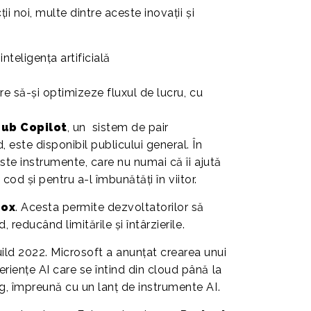
i noi, multe dintre aceste inovații și
inteligența artificială
re să-și optimizeze fluxul de lucru, cu
Hub Copilot
, un sistem de pair
este disponibil publicului general. În
ste instrumente, care nu numai că îi ajută
 cod și pentru a-l îmbunătăți în viitor.
Box
. Acesta permite dezvoltatorilor să
reducând limitările și întârzierile.
ild 2022. Microsoft a anunțat crearea unui
iențe AI care se întind din cloud până la
, împreună cu un lanț de instrumente AI.