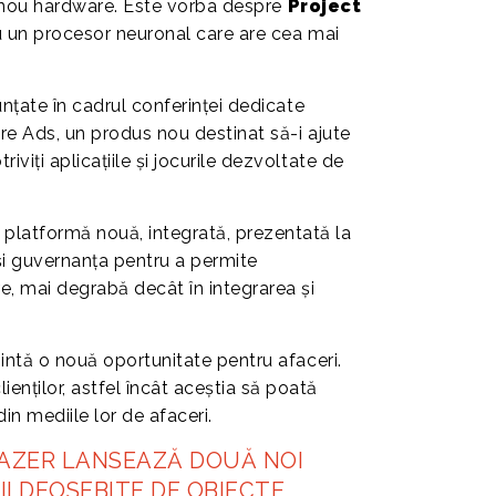
un nou hardware. Este vorba despre
Project
 cu un procesor neuronal care are cea mai
nunțate în cadrul conferinței dedicate
ore Ads, un produs nou destinat să-i ajute
viți aplicațiile și jocurile dezvoltate de
platformă nouă, integrată, prezentată la
 și guvernanța pentru a permite
e, mai degrabă decât în integrarea și
zintă o nouă oportunitate pentru afaceri.
nților, astfel încât aceștia să poată
in mediile lor de afaceri.
AZER LANSEAZĂ DOUĂ NOI
II DEOSEBITE DE OBIECTE