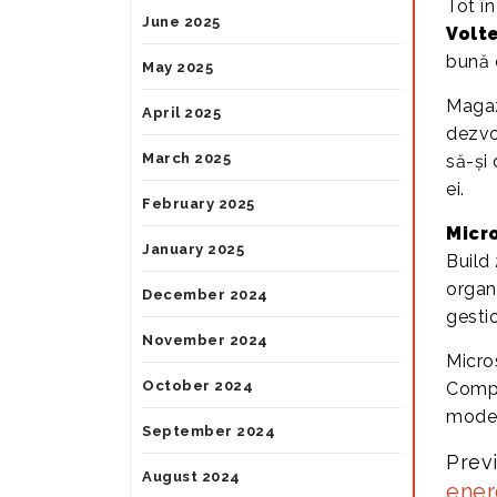
Tot î
June 2025
Volt
bună c
May 2025
Magaz
April 2025
dezvo
March 2025
să-și
ei.
February 2025
Micr
January 2025
Build
organ
December 2024
gesti
November 2024
Micros
October 2024
Compa
modela
September 2024
Prev
August 2024
ener