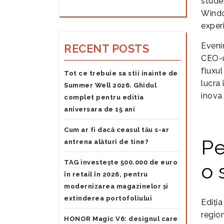
studen
Window
experi
Eveni
RECENT POSTS
CEO-u
fluxu
Tot ce trebuie sa stii inainte de
lucra
Summer Well 2026. Ghidul
inova 
complet pentru editia
aniversara de 15 ani
Cum ar fi dacă ceasul tău s-ar
Pe
antrena alături de tine?
TAG investește 500.000 de euro
o 
în retail în 2026, pentru
modernizarea magazinelor și
extinderea portofoliului
Ediția
regio
HONOR Magic V6: designul care