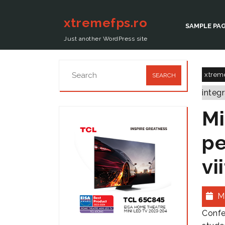
xtremefps.ro
SAMPLE PA
Just another WordPress site
xtrem
integr
Mi
pe
vi
M
Confe