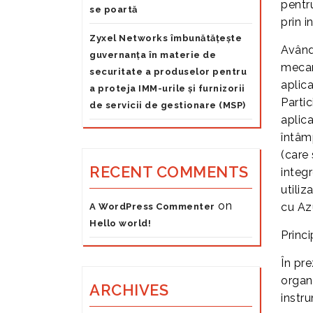
pentr
se poartă
prin 
Zyxel Networks îmbunătățește
Având
guvernanța în materie de
mecan
securitate a produselor pentru
aplica
a proteja IMM-urile și furnizorii
Partic
de servicii de gestionare (MSP)
aplica
întâm
(care
RECENT COMMENTS
integr
utiliz
on
cu Az
A WordPress Commenter
Hello world!
Princ
În pre
organ
ARCHIVES
instr