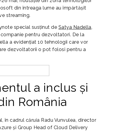
24-26 mai, noutățile din zona tehnologiilor
crosoft din întreaga lume au împărtășit
ive streaming.
ynote special susținut de
Satya Nadella
,
e companie pentru dezvoltatori. De la
lla a evidențiat 10 tehnologii care vor
e dezvoltatorii o pot folosi pentru a
ntul a inclus și
 din România
l, în cadrul căruia Radu Vunvulea, director
Azure și Group Head of Cloud Delivery