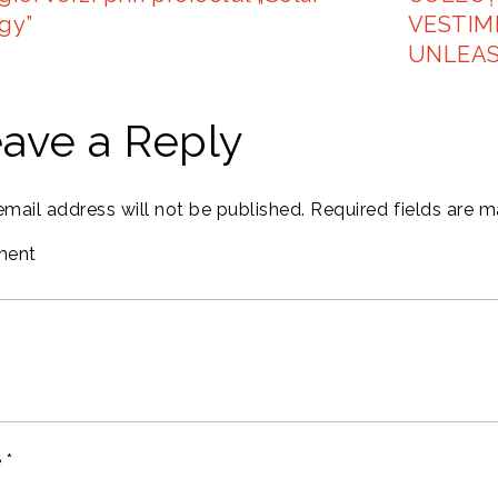
gy”
VESTIME
UNLEA
ave a Reply
email address will not be published.
Required fields are 
ent
e
*