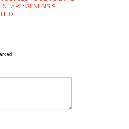
NTARE: GENESIS ȘI
SHED
marked
*