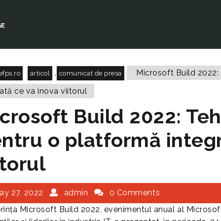
GE
,
Microsoft Build 2022: 
efps.ro
articol
comunicat de presa
ată ce va inova viitorul
crosoft Build 2022: Teh
ntru o platformă integr
itorul
ay 27, 2022
admin
0 Comments
rința Microsoft Build 2022, evenimentul anual al Microsoft 