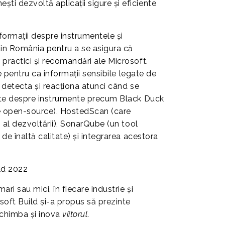
ti dezvoltă aplicații sigure și eficiente
formații despre instrumentele și
in România pentru a se asigura că
 practici și recomandări ale Microsoft.
te pentru ca informații sensibile legate de
t detecta și reacționa atunci când se
multe despre instrumente precum Black Duck
ele open-source), HostedScan (care
ă al dezvoltării), SonarQube (un tool
 de înaltă calitate) și integrarea acestora
ild 2022
ri sau mici, în fiecare industrie și
soft Build și-a propus să prezinte
chimba și inova
viitorul
.