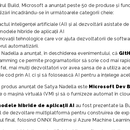
rul Build, Microsoft a anunțat peste 50 de produse și funcți
lizări încadrându-se în următoarele categorii cheie:
tul inteligenței artificiale (AI) și al dezvoltării asistate de 
modele hibride de aplicații AI
inovații tehnologice care vor ajuta dezvoltatorii de softwa
orul automatizării.
 Nadella a anunțat, în deschiderea evenimentului, că
Git
amming ce permite programatorilor să scrie cod mai rapid, 
fel, mai mulți dezvoltatori vor avea șansa de a utiliza ace
ie cod prin AI, ci și să folosească AI pentru a înțelege acel
t produs anunțat de Satya Nadella este
Microsoft Dev 
 o mașină virtuală (VM) și să o furnizeze automat în cloud, 
odele hibride de aplicații AI
au fost prezentate la Bu
 de dezvoltare multiplatformă pentru construirea de exper
ul final, folosind ONNX Runtime și Azure Machine Learning