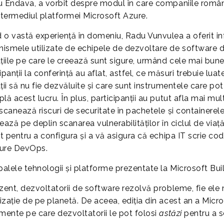
u Endava, a vorbit despre modul în care companiile româneș
intermediul platformei Microsoft Azure.
 o vastă experiență în domeniu, Radu Vunvulea a oferit in
ismele utilizate de echipele de dezvoltare de software d
țiile pe care le creează sunt sigure, urmând cele mai bune
ipanții la conferință au aflat, astfel, ce măsuri trebuie lua
ții să nu fie dezvăluite și care sunt instrumentele care po
plă acest lucru. În plus, participanții au putut afla mai 
 scanează riscuri de securitate în pachetele și container
ează pe deplin scanarea vulnerabilităților în ciclul de viaț
at pentru a configura și a vă asigura că echipa IT scrie cod
ure DevOps.
ipalele tehnologii și platforme prezentate la Microsoft Bu
zent, dezvoltatorii de software rezolvă probleme, fie ele ma
izație de pe planetă. De aceea, ediția din acest an a Micro
umente pe care dezvoltatorii le pot folosi
astăzi
pentru a s