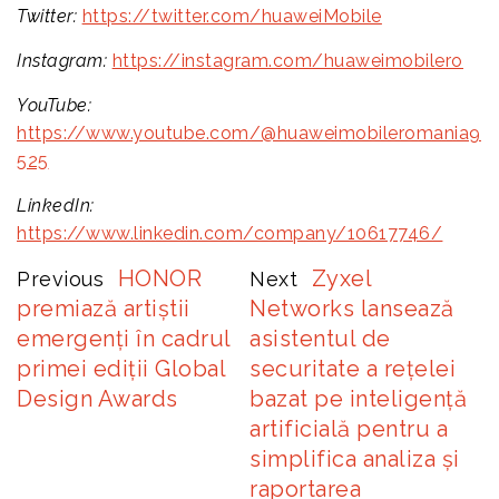
Twitter:
https://twitter.com/huaweiMobile
Instagram:
https://instagram.com/huaweimobilero
YouTube:
https://www.youtube.com/@huaweimobileromania9
525
LinkedIn:
https://www.linkedin.com/company/10617746/
HONOR
Zyxel
Previous
Next
premiază artiștii
Networks lansează
emergenți în cadrul
asistentul de
primei ediții Global
securitate a rețelei
Design Awards
bazat pe inteligență
artificială pentru a
simplifica analiza și
raportarea