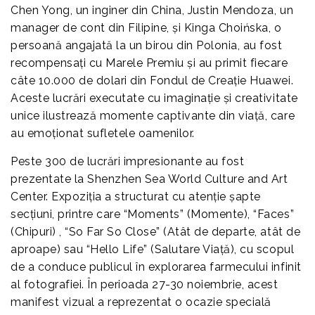
Chen Yong, un inginer din China, Justin Mendoza, un
manager de cont din Filipine, și Kinga Choińska, o
persoană angajată la un birou din Polonia, au fost
recompensați cu Marele Premiu și au primit fiecare
câte 10.000 de dolari din Fondul de Creație Huawei.
Aceste lucrări executate cu imaginație și creativitate
unice ilustrează momente captivante din viață, care
au emoționat sufletele oamenilor.
Peste 300 de lucrări impresionante au fost
prezentate la Shenzhen Sea World Culture and Art
Center. Expoziția a structurat cu atenție șapte
secțiuni, printre care “Moments” (Momente), “Faces”
(Chipuri) , “So Far So Close” (Atât de departe, atât de
aproape) sau “Hello Life” (Salutare Viață), cu scopul
de a conduce publicul în explorarea farmecului infinit
al fotografiei. În perioada 27-30 noiembrie, acest
manifest vizual a reprezentat o ocazie specială