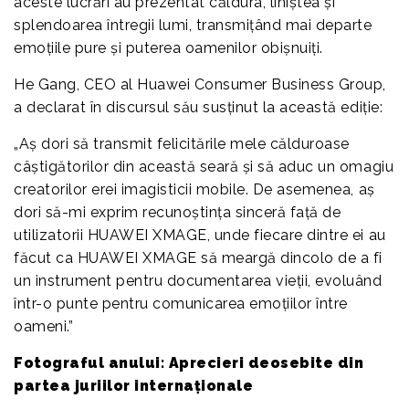
aceste lucrări au prezentat căldura, liniștea și
splendoarea întregii lumi, transmițând mai departe
emoțiile pure și puterea oamenilor obișnuiți.
He Gang, CEO al Huawei Consumer Business Group,
a declarat în discursul său susținut la această ediție:
„Aș dori să transmit felicitările mele călduroase
câștigătorilor din această seară și să aduc un omagiu
creatorilor erei imagisticii mobile. De asemenea, aș
dori să-mi exprim recunoștința sinceră față de
utilizatorii HUAWEI XMAGE, unde fiecare dintre ei au
făcut ca HUAWEI XMAGE să meargă dincolo de a fi
un instrument pentru documentarea vieții, evoluând
într-o punte pentru comunicarea emoțiilor între
oameni.”
Fotograful anului: Aprecieri deosebite din
partea juriilor internaționale