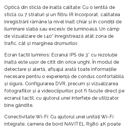
Optică din sticlă de înaltă calitate: Cu o lentilă de
sticlă cu 7 straturi și un filtru IR încorporat, calitatea
înregistrării rămâne la nivel înalt chiar și în condiții de
iluminare slabă sau excesiv de luminoasă. Un câmp
de vizualizare de 140° înregistrează atât zona de
trafic, cât și marginea drumurilor.
Ecran tactil luminos: Ecranul IPS de 3″ cu rezoluție
înaltă este ușor de citit din orice unghi. În modul de
detectare și alertă, afișajul arată toate informațiile
necesare pentru o experiență de condus confortabilă
și sigură. Configurarea DVR, precum și vizualizarea
fotografiilor și a videoclipurilor, pot fi făcute direct pe
ecranul tactil, cu ajutorul unei interfețe de utilizator
bine gândite.
Conectivitate Wi-Fi: Cu ajutorul unei unități Wi-Fi
integrate, camera de bord NAVITEL R980 4K poate