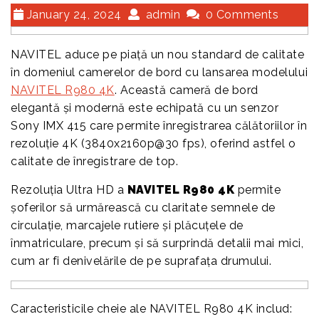
January 24, 2024
admin
0 Comments
NAVITEL aduce pe piață un nou standard de calitate
în domeniul camerelor de bord cu lansarea modelului
NAVITEL R980 4K
. Această cameră de bord
elegantă și modernă este echipată cu un senzor
Sony IMX 415 care permite înregistrarea călătoriilor în
rezoluție 4K (3840x2160p@30 fps), oferind astfel o
calitate de înregistrare de top.
Rezoluția Ultra HD a
NAVITEL R980 4K
permite
șoferilor să urmărească cu claritate semnele de
circulație, marcajele rutiere și plăcuțele de
înmatriculare, precum și să surprindă detalii mai mici,
cum ar fi denivelările de pe suprafața drumului.
Caracteristicile cheie ale NAVITEL R980 4K includ: