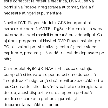
este conectat la rețeaua electrică, DVR-ul se va
porni și va începe înregistrarea automat, fără a fi
necesare atingeri suplimentare.
Navitel DVR Player: Modulul GPS încorporat al
camerei de bord NAVITEL R980 4K permite salvarea
automată a rutei mașinii împreună cu videoclipul. Cu
ajutorul programului Navitel DVR Player instalat pe
PC, utilizatorii pot vizualiza și edita fișierele video
capturate, precum și să vadă traseul de deplasare pe
hărți.
Cu modelul R980 4K, NAVITEL aduce o soluție
completă și inovatoare pentru cei care doresc să
înregistreze în siguranță și să monitorizeze călătoriile
lor. Cu caracteristici de vârf și calitate de înregistrare
de top, acest dispozitiv este alegerea perfectă
pentru cei care pun preț pe siguranța și
documentarea călătoriilor lor.