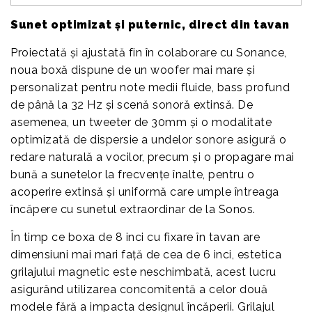
Sunet optimizat și puternic, direct din tavan
Proiectată și ajustată fin în colaborare cu Sonance,
noua boxă dispune de un woofer mai mare și
personalizat pentru note medii fluide, bass profund
de până la 32 Hz și scenă sonoră extinsă. De
asemenea, un tweeter de 30mm și o modalitate
optimizată de dispersie a undelor sonore asigură o
redare naturală a vocilor, precum și o propagare mai
bună a sunetelor la frecvențe înalte, pentru o
acoperire extinsă și uniformă care umple întreaga
încăpere cu sunetul extraordinar de la Sonos.
În timp ce boxa de 8 inci cu fixare în tavan are
dimensiuni mai mari față de cea de 6 inci, estetica
grilajului magnetic este neschimbată, acest lucru
asigurând utilizarea concomitentă a celor două
modele fără a impacta designul încăperii. Grilajul